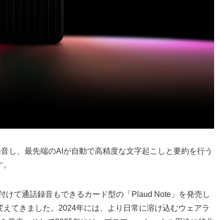
で録音し、最先端のAIが自動で高精度な文字起こしと要約を行う
す。
けて通話録音もできるカード型の「Plaud Note」を発売し
変えてきました。2024年には、より日常に溶け込むウェアラ