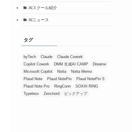
AIスクール紹介
AIニュース
タグ
byTech
Claude
Claude Cowork
Copilot Cowork
DMM 生成AI CAMP
Dreame
Microsoft Copilot
Notta
Notta Memo
Plaud Note
Plaud NotePin
Plaud NotePin S
Plaud Note Pro
RingConn
SOXAI RING
Typeless
Zenchord
ピックアップ