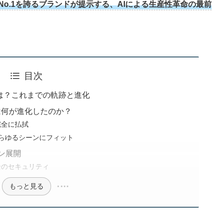
No.1を誇るブランドが提示する、AIによる生産性革命の最前
目次
」とは？これまでの軌跡と進化
 Sは何が進化したのか？
完全に払拭
らゆるシーンにフィット
ン展開
全のセキュリティ
もっと見る