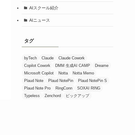
AIスクール紹介
AIニュース
タグ
byTech
Claude
Claude Cowork
Copilot Cowork
DMM 生成AI CAMP
Dreame
Microsoft Copilot
Notta
Notta Memo
Plaud Note
Plaud NotePin
Plaud NotePin S
Plaud Note Pro
RingConn
SOXAI RING
Typeless
Zenchord
ピックアップ