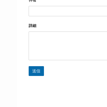
件名
*
名
件
名
メ
ー
ル
詳細
ア
ド
レ
ス
送信