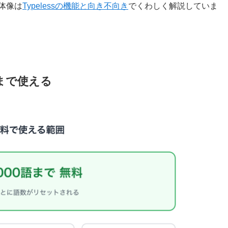
全体像は
Typelessの機能と向き不向き
でくわしく解説していま
0語まで使える