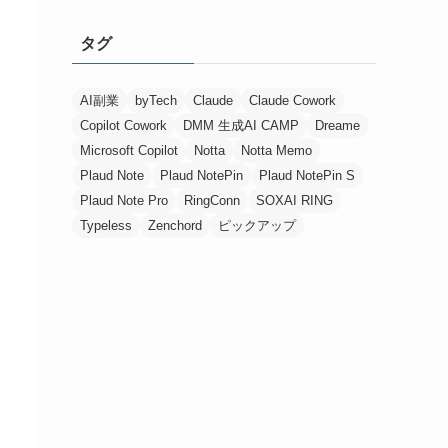
タグ
AI副業
byTech
Claude
Claude Cowork
Copilot Cowork
DMM 生成AI CAMP
Dreame
Microsoft Copilot
Notta
Notta Memo
Plaud Note
Plaud NotePin
Plaud NotePin S
Plaud Note Pro
RingConn
SOXAI RING
Typeless
Zenchord
ピックアップ