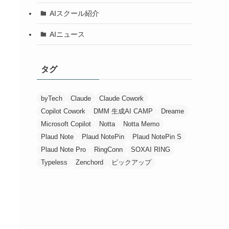
AIスクール紹介
AIニュース
タグ
byTech
Claude
Claude Cowork
Copilot Cowork
DMM 生成AI CAMP
Dreame
Microsoft Copilot
Notta
Notta Memo
Plaud Note
Plaud NotePin
Plaud NotePin S
Plaud Note Pro
RingConn
SOXAI RING
Typeless
Zenchord
ピックアップ