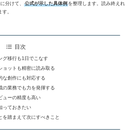
野に分けて、
公式が示した具体例
を整理します。読み終えれ
ます。
目次
ディング移行も1日でこなす
リーンショットも精密に読み取る
の自律的な創作にも対応する
資料作成の業務でも力を発揮する
務レビューの精度も高い
方も知っておきたい
きることを踏まえて次にすべきこと