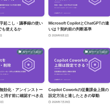
ot文字起こし・議事録の使い
Microsoft CopilotとChatGPTの違
でも使えるか
いは？契約前の判断基準
2日
2026年8月1日
AIサービス紹介
AIサービス紹介
otの無効化・アンインストー
Copilot Coworkの従量課金上限の
選と消す前に確認すべき点
設定方法と達したときの挙動
30日
2026年7月29日