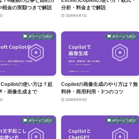
は？4種類の仕事と始め方
ExcelのCopilotの使い方！数式・
や税金の実額つきで解説
分析・料金まで解説
7日
2026年8月7日
AIサービス紹介
AIサービス紹介
ft Copilotの使い方は？起
Copilotの画像生成のやり方は？無
声・画像生成まで
料枠・商用利用・3つのコツ
5日
2026年8月4日
AIサービス紹介
AIサービス紹介