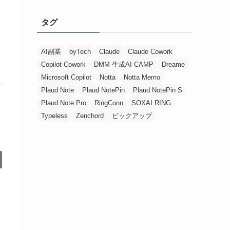
タグ
AI副業
byTech
Claude
Claude Cowork
Copilot Cowork
DMM 生成AI CAMP
Dreame
Microsoft Copilot
Notta
Notta Memo
Plaud Note
Plaud NotePin
Plaud NotePin S
Plaud Note Pro
RingConn
SOXAI RING
Typeless
Zenchord
ピックアップ