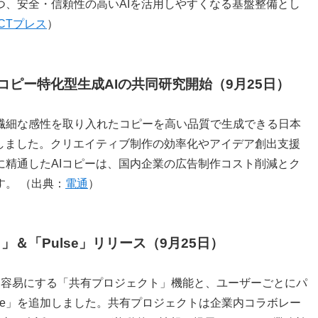
つ、安全・信頼性の高いAIを活用しやすくなる基盤整備とし
ICTプレス
）
ピー特化型生成AIの共同研究開始（9月25日）
繊細な感性を取り入れたコピーを高い品質で生成できる日本
始しました。クリエイティブ制作の効率化やアイデア創出支援
に精通したAIコピーは、国内企業の広告制作コスト削減とク
。 （出典：
電通
）
」＆「Pulse」リリース（9月25日）
同作業を容易にする「共有プロジェクト」機能と、ユーザーごとにパ
ulse」を追加しました。共有プロジェクトは企業内コラボレー