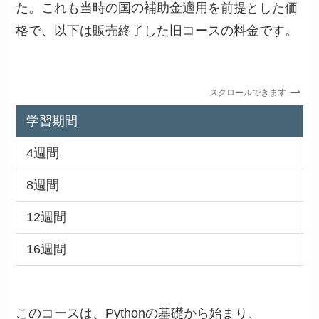
た。これも当時の国の補助金適用を前提とした価
格で、以下は販売終了した旧コースの料金です。
スクロールできます
学習期間
4週間
2
8週間
3
12週間
4
16週間
4
このコースは、Pythonの基礎から始まり、